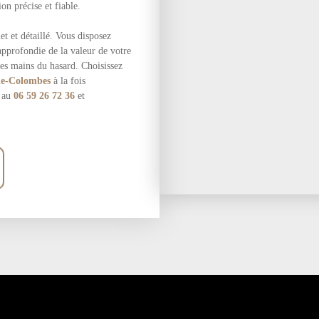
on précise et fiable.
et et détaillé. Vous disposez
pprofondie de la valeur de votre
les mains du hasard. Choisissez
e-Colombes
à la fois
i au
06 59 26 72 36
et