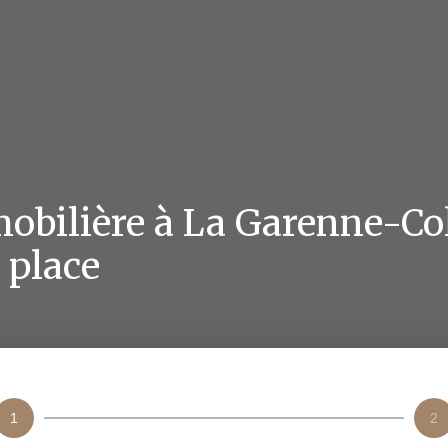
obilière à
La Garenne-Co
r place
1
2