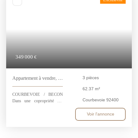
349 000
€
3
pièces
Appartement à vendre, 3
pièces - Courbevoie
62.37
m²
92400
COURBEVOIE / BECON
Courbevoie 92400
Dans une copropriété des
années 1930, de bon
standing à proximité du parc
Voir l'annonce
de BECON, un appartement
traversant de 2/3 pièces au
deuxième étage (sans