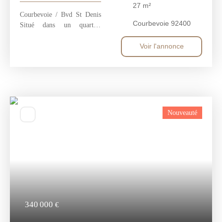
27
m²
Courbevoie / Bvd St Denis
Courbevoie 92400
Situé dans un quartier
dynamique, découvrez ce
magnifique appartement T2
Voir l'annonce
de 27 m², niché au 2ème
étage d'un immeuble de 6
étages construit en 1930.
L'appartement se compose
d'une pièce de vie spacieuse
avec son espace cuisine,
Nouveauté
d'une grande chambre
confortable, d'une salle d'eau
moderne et une cave en
sous-sol L'appartement vous
offre une vue dégagée et une
belle luminosité Idéal pour
primo-accédant ou
investisseur
340 000
€