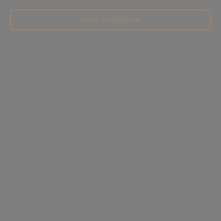
Ouvrir la recherche
Type d'offre
Vente
Type de bien
Appartement
Localisation
Courbevoie (92400)
Budget max (€)
Surface min (m²)
Rechercher