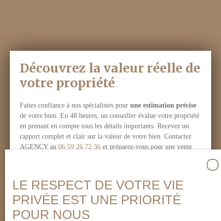
tramways, 6
crèches, 1
maternelle, 1 école
élémentaire, 1
collège, 5
commerces
Découvrez la valeur réelle de
d'alimentation
votre propriété
générale, 21
restaurants, 1 parc
et jardin, 4
Faites confiance à nos spécialistes pour
une estimation précise
médecins
de votre bien. En 48 heures, un conseiller évalue votre propriété
généralistes sont
en prenant en compte tous les détails importants. Recevez un
accessibles en
rapport complet et clair sur la valeur de votre bien. Contactez
quelques minutes à
AGENCY au
06 59 26 72 36
et préparez-vous pour une vente
pied ou en voiture.
réussie.
De plus,
l'appartement est
LE RESPECT DE VOTRE VIE
éligible à l'internet
haut débit et à la
PRIVÉE EST UNE PRIORITÉ
Adresse de votre bien
fibre. N'attendez
POUR NOUS
plus pour visiter cet