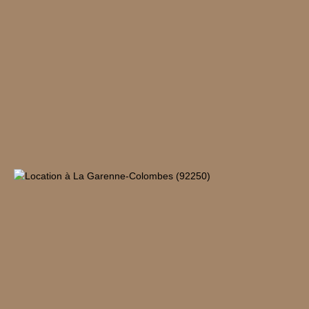
équipée
indépendante, d'une
chambre spacieuse
avec dressing et
d'une salle d'eau
avec WC
indépendant. Les
parties communes
sont en bon état et
l'immeuble est doté
d'un chauffage
collectif. Une cave
vient compléter ce
bien immobilier.
Cet appartement est
un véritable bijou
au cœur de La
Garenne-Colombes.
Il est situé à
proximité de toutes
les commodités : 3
bus, 1 métro, 9