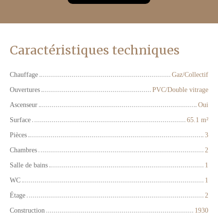
Caractéristiques techniques
Chauffage
Gaz/Collectif
Ouvertures
PVC/Double vitrage
Ascenseur
Oui
Surface
65.1
m²
Pièces
3
Chambres
2
Salle de bains
1
WC
1
Étage
2
Construction
1930