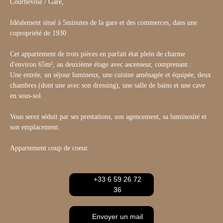
Courbevoie / Gare,
Idéalement situé à 5minutes de la gare et des commerces, dans une
copropriété de 1930
Cet appartement de trois pièces en parfait état plein de charme
d'environ 65m², au deuxième étage avec ascenseur, comprenant :
Une entrée, un séjour lumineux, une cuisine aménagée et équipée, deux
chambres (dont une avec son dressing), une salle de bains et une cave
en sous-sol.
Vous serez séduit par ses prestations, son agencement, sa luminosité et
son emplacement.
Appartement coup de coeur.
+33 6 59 26 72
36
Envoyer un mail