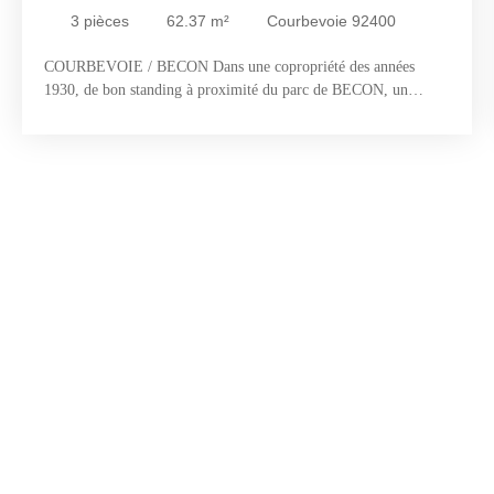
3
pièces
62.37
m²
Courbevoie 92400
COURBEVOIE / BECON Dans une copropriété des années
1930, de bon standing à proximité du parc de BECON, un
appartement traversant de 2/3 pièces au deuxième étage (sans
ascenseur) d'environ 63m², comprenant une entrée, une cuisine
dinatoire aménagée, un double séjour baigné de soleil (
exposition SUD) avec possibilité de créer une deuxième
chambre, une grande chambre, une salle de bains et une cave en
sous-sol. Vous serez séduit par ses volumes, son emplacement et
sa distribution en étoile. Appartement coup de coeur.