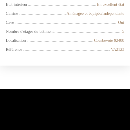
État intérieur
En excellent état
Cuisine
Aménagée et équipée/Indépendante
Cave
Oui
Nombre d'étages du bâtiment
5
Localisation
Courbevoie 92400
Référence
VA2123