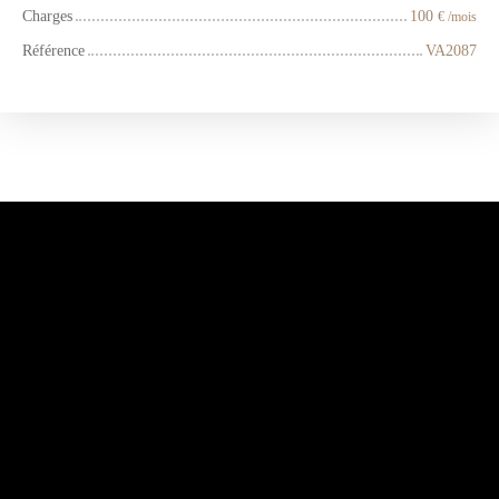
Charges
100
€ /mois
Référence
VA2087
+
−