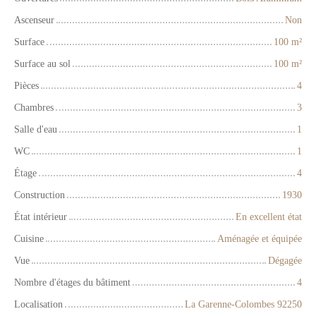
Ascenseur
Non
Surface
100
m²
Surface au sol
100
m²
Pièces
4
Chambres
3
Salle d'eau
1
WC
1
Étage
4
Construction
1930
État intérieur
En excellent état
Cuisine
Aménagée et équipée
Vue
Dégagée
Nombre d'étages du bâtiment
4
Localisation
La Garenne-Colombes 92250