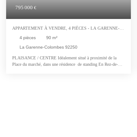
795 000
€
APPARTEMENT À VENDRE, 4 PIÈCES - LA GARENNE-
COLOMBES 92250
4
pièces
90
m²
La Garenne-Colombes 92250
PLAISANCE / CENTRE Idéalement situé à proximité de la
Place du marché, dans une résidence de standing En Rez-de-
jardin, un magnifique appartement T4 de 90 m², en excellent
état, vous offre une vue dégagée et une exposition SUD. Il est
composé d'une entrée, d'une cuisine aménagée et équipée, d'un
séjour ouvrant sur un magnifique jardin de 150m² exposé sud et
sans vis-à-vis, de trois chambres (dont deux avec leur salle
d'eau) , Une cave et un box en sous-sol complètent
l'appartement. Vous serez séduit par son superbe Jardin, sa
distribution et sa luminosité Appartement coup de coeur