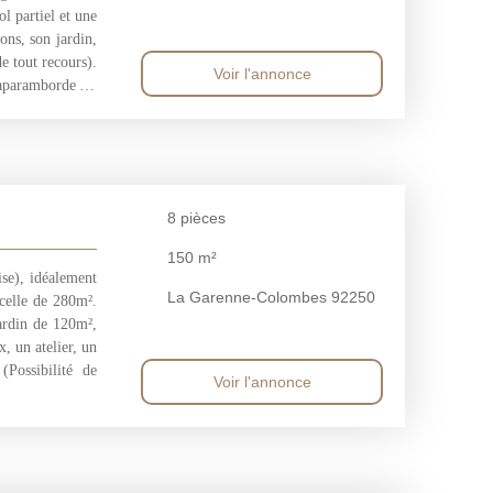
l partiel et une
ons, son jardin,
e tout recours).
Voir l'annonce
Paparamborde) 7
arenne-Colombes
8
pièces
150
m²
ise), idéalement
La Garenne-Colombes 92250
rcelle de 280m².
ardin de 120m²,
, un atelier, un
Possibilité de
Voir l'annonce