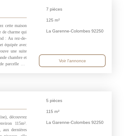
7
pièces
125
m²
ez cette maison
La Garenne-Colombes 92250
ne de charme qui
end : Au rez-de-
 et équipée avec
rouve une suite
rande chambre et
Voir l'annonce
de parcelle une
émentaire) Vous
5
pièces
115
m²
ise), découvrez
La Garenne-Colombes 92250
environ 115m².
, aux dernières