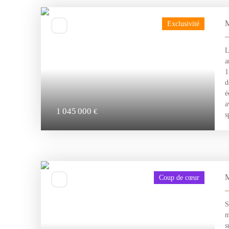
M
Exclusivité
L
a
1
d
é
a
1 045 000
€
s
V
M
Coup de cœur
S
m
s