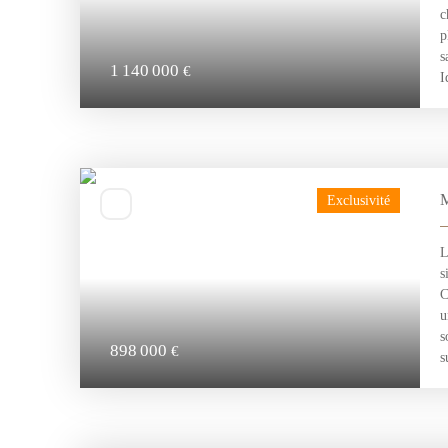
c
p
s
1 140 000
€
I
m
(
M
Exclusivité
L
s
C
u
s
898 000
€
s