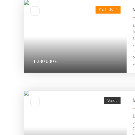
M
Exclusivité
L
i
a
c
u
p
1 230 000
€
u
d
s
M
Vendu
L
c
C