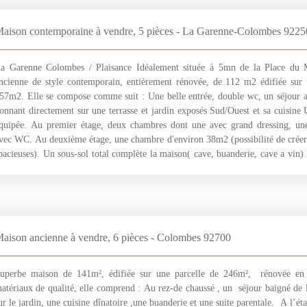
aison contemporaine à vendre, 5 pièces - La Garenne-Colombes 9225
a Garenne Colombes / Plaisance Idéalement située à 5mn de la Place du 
ncienne de style contemporain, entièrement rénovée, de 112 m2 édifiée sur 
57m2. Elle se compose comme suit : Une belle entrée, double wc, un séjour av
onnant directement sur une terrasse et jardin exposés Sud/Ouest et sa cuisin
quipée. Au premier étage, deux chambres dont une avec grand dressing, une
vec WC. Au deuxième étage, une chambre d'environ 38m2 (possibilité de crée
pacieuses). Un sous-sol total complète la maison( cave, buanderie, cave a vin)
ous serez séduits par son emplacement, sa luminosité et son calme. Maison co
aison ancienne à vendre, 6 pièces - Colombes 92700
uperbe maison de 141m², édifiée sur une parcelle de 246m², rénovée en
atériaux de qualité, elle comprend : Au rez-de chaussé , un séjour baigné de
ur le jardin, une cuisine dînatoire ,une buanderie et une suite parentale. A l’ét