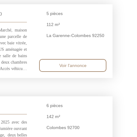
5
pièces
0
112
m²
Marché, maison
La Garenne-Colombes 92250
une parcelle de
ec baie vitrée,
e US aménagée et
 salle de bains
r deux chambres
Voir l'annonce
 Accès véhicule.
up de coeur
6
pièces
142
m²
 2025 avec des
Colombes 92700
 lumière ouvrant
age, deux belles