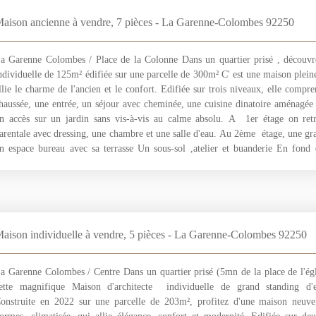
aison ancienne à vendre, 7 pièces - La Garenne-Colombes 92250
a Garenne Colombes / Place de la Colonne Dans un quartier prisé , découvr
ndividuelle de 125m² édifiée sur une parcelle de 300m² C' est une maison plei
llie le charme de l'ancien et le confort. Edifiée sur trois niveaux, elle compr
haussée, une entrée, un séjour avec cheminée, une cuisine dinatoire aménagée
n accès sur un jardin sans vis-à-vis au calme absolu. A 1er étage on ret
arentale avec dressing, une chambre et une salle d'eau. Au 2ème étage, une g
n espace bureau avec sa terrasse Un sous-sol ,atelier et buanderie En fond 
épendance (possibilité de surélévation et de création d'une habitation suppl
erez sous le charme de son jardin et de son emplacement Maison coup de coeur
aison individuelle à vendre, 5 pièces - La Garenne-Colombes 92250
a Garenne Colombes / Centre Dans un quartier prisé (5mn de la place de l'égl
ette magnifique Maison d'architecte individuelle de grand standing d'
onstruite en 2022 sur une parcelle de 203m², profitez d'une maison neuve