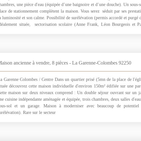
hambres, une pièce d'eau (équipée d’une baignoire et d’une douche). Un sous-so
lace de stationnement complètent la maison. Vous serez séduit par ses prestati
a luminosité et son calme. Possibilité de surélévation (permis accordé et purgé d
déalement située, sectorisation scolaire (Anne Frank, Léon Bourgeois et 
inutes à pied du tramway T2 (La Défense) et 9 minutes de la gare de La G
ligne L – Saint-Lazare) Maison coup de coeur
aison ancienne à vendre, 8 pièces - La Garenne-Colombes 92250
a Garenne Colombes / Centre Dans un quartier prisé (5mn de la place de l'égl
ituée découvrez cette maison individuelle d'environ 150m² édifiée sur une pa
ette maison sur deux niveaux comprend : Un double séjour ouvrant sur un j
ne cuisine indépendante aménagée et équipée, trois chambres, deux salles d'eaux
ous-sol et un garage. Maison à moderniser avec beaucoup de potentiel (
urélévation). Rare sur le secteur