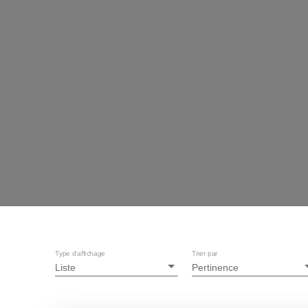
Type d'affichage
Trier par
Liste
Pertinence