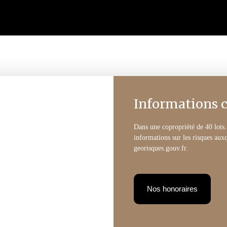
Informations 
Dans une copropriété de 40 lots
informations sur les risques auxq
georisques.gouv.fr.
Nos honoraires