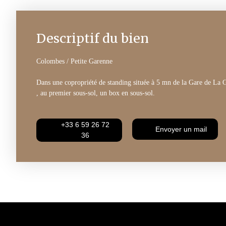
Descriptif du bien
Colombes / Petite Garenne
Dans une copropriété de standing située à 5 mn de la Gare de La 
, au premier sous-sol, un box en sous-sol.
+33 6 59 26 72
Envoyer un mail
36