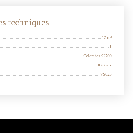
es techniques
12
m²
1
Colombes 92700
10
€ /mois
VS025