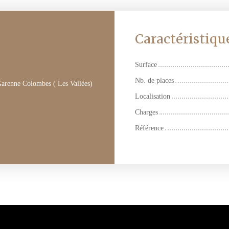
Caractéristiqu
Surface
Nb. de places
Garenne Colombes ( Les Vallées)
Localisation
Charges
Référence